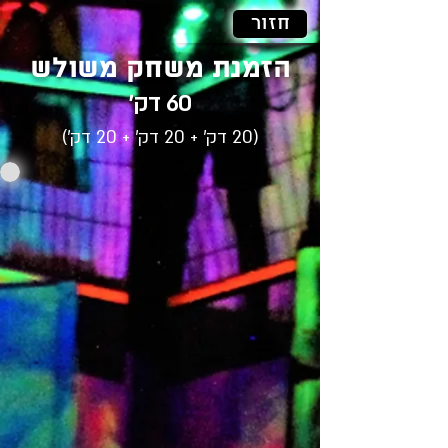
חזור
הזמנת משחק משולש
60 דק'
(20 דק' + 20 דק' + 20 דק')