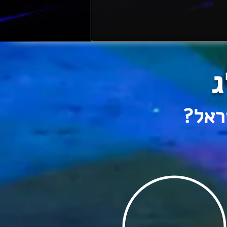
ג
ראל?