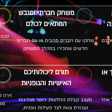
משחק חברתי ומגבש
המתאים לכולם
ה
טכנו
אתכם
שחקו עם חברים מהבית או עם חברים
חדשים שתכירו במהלך המשחק
תורם ליכולותיכם
 או
האישיות והגופניות
זירה ס
 אחד
מעצב קבלת החלטות, כושר מנהיגות
משח
ועבודת צוות לצד פעילות גופנית,