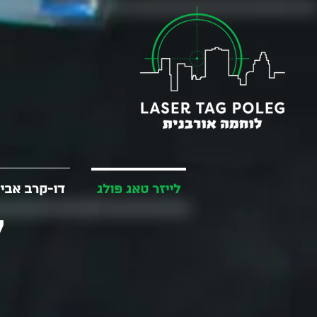
לייזר טאג פולג
דו-קרב אבי
ל