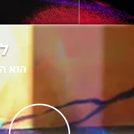
ל
הוא ה