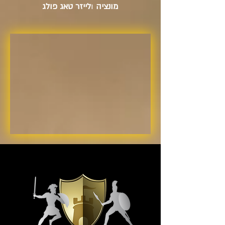
מונציה
ו
לייזר טאג פולג